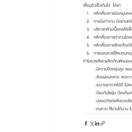
เสื่อมตัวเร็วเกินไป  ได้แก่
หลีกเลี่ยงการบิดหมุนค
การนั่งทำงาน นั่งอ่านห
บริหารกล้ามเนื้อคอให้แ
หลีกเลี่ยงการทำงานโด
หลีกเลี่ยงการรักษาโดย
การนอนควรใช้หมอนหนุนศ
ทำไมควรเลือกผลิตภัณฑ์หมอน
	-มีความยืดหยุ่นสูง รองร
	-ช่วยผ่อนคลาย ลดคว
	-ระบายอากาศได้ดี ไม่ส
	-ป้องกันไรฝุ่น ป้องกัน
	-ปลอดภัยต่อสิ่งแวดล้อ
	-ทนทาน ใช้งานได้นาน ไม