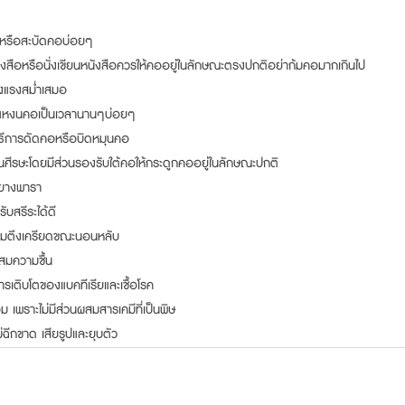
อหรือสะบัดคอบ่อยๆ
นังสือหรือนั่งเขียนหนังสือควรให้คออยู่ในลักษณะตรงปกติอย่าก้มคอมากเกินไป
ข็งแรงสม่ำเสมอ
ยแหงนคอเป็นเวลานานๆบ่อยๆ
วิธีการดัดคอหรือบิดหมุนคอ
ีรษะโดยมีส่วนรองรับใต้คอให้กระดูกคออยู่ในลักษณะปกติ
ยางพารา
ับสรีระได้ดี
ามตึงเครียดขณะนอนหลับ
ะสมความชื้น
การเติบโตของแบคทีเรียและเชื้อโรค
ม เพราะไม่มีส่วนผสมสารเคมีที่เป็นพิษ
่ฉีกขาด เสียรูปและยุบตัว