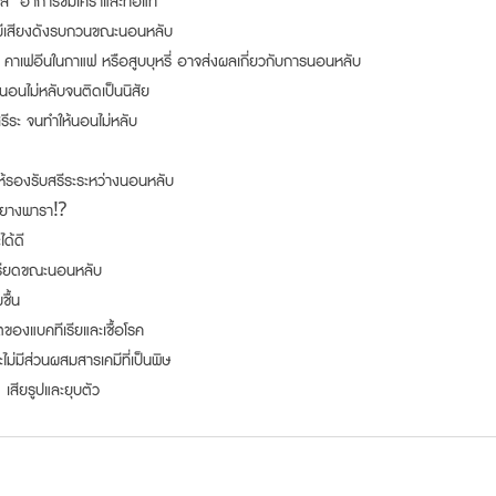
  อาการซึมเศร้าและท้อแท้ 
 มีเสียงดังรบกวนขณะนอนหลับ
อล์ คาเฟอีนในกาแฟ หรือสูบบุหรี่ อาจส่งผลเกี่ยวกับการนอนหลับ
อนไม่หลับจนติดเป็นนิสัย
รีระ จนทำให้นอนไม่หลับ
ห้รองรับสรีระระหว่างนอนหลับ
นยางพารา⁉️
ได้ดี
รียดขณะนอนหลับ
ชื้น
ตของแบคทีเรียและเชื้อโรค
ม่มีส่วนผสมสารเคมีที่เป็นพิษ
 เสียรูปและยุบตัว